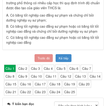
trường phổ thông có nhiều cấp học thì quy định trình độ chuẩn
được đào tạo của giáo viên THCS là:
A. Có bằng tốt nghiệp cao đẳng sư phạm và chứng chỉ bồi
dưỡng nghiệp vụ sư phạm;
B. Có bằng tốt nghiệp cao đẳng sư phạm hoặc có bằng tốt tốt
nghiệp cao đẳng và chứng chỉ bồi dưỡng nghiệp vụ sư phạm
C. Có bằng tốt nghiệp cao đẳng sư phạm hoặc có bằng tốt tốt
nghiệp cao đẳng
Trước đó
Kế tiếp
Câu 1
Câu 2
Câu 3
Câu 4
Câu 5
Câu 6
Câu 7
Câu 8
Câu 9
Câu 10
Câu 11
Câu 12
Câu 13
Câu 14
Câu 15
Câu 16
Câu 17
Câu 18
Câu 19
Câu 20
Câu 21
Câu 22
Câu 23
Câu 24
Câu 25
Ý kiến bạn đọc