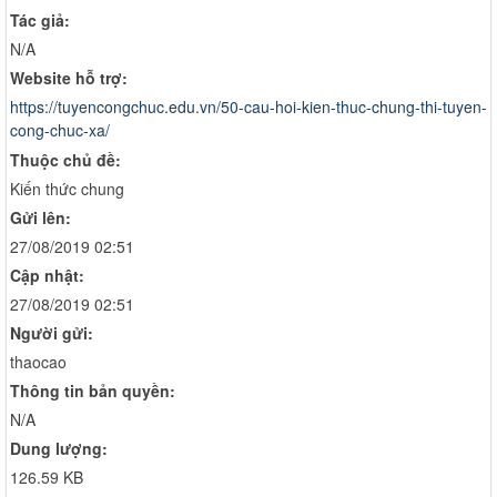
Tác giả:
N/A
Website hỗ trợ:
https://tuyencongchuc.edu.vn/50-cau-hoi-kien-thuc-chung-thi-tuyen-
cong-chuc-xa/
Thuộc chủ đề:
Kiến thức chung
Gửi lên:
27/08/2019 02:51
Cập nhật:
27/08/2019 02:51
Người gửi:
thaocao
Thông tin bản quyền:
N/A
Dung lượng:
126.59 KB