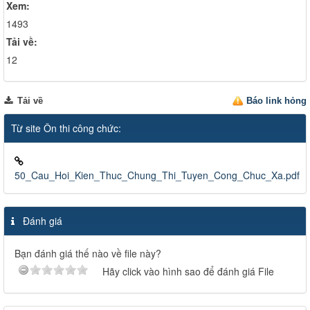
Xem:
1493
Tải về:
12
Tải về
Báo link hỏng
Từ site Ôn thi công chức:
50_Cau_Hoi_Kien_Thuc_Chung_Thi_Tuyen_Cong_Chuc_Xa.pdf
Đánh giá
Bạn đánh giá thế nào về file này?
Hãy click vào hình sao để đánh giá File