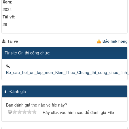
Xem:
2034
Tải về:
26
Tải về
Báo link hỏng
Từ site Ôn thi công chức:
Bo_cau_hoi_on_tap_mon_Kien_Thuc_Chung_thi_cong_chuc_tinh
Đánh giá
Bạn đánh giá thế nào về file này?
Hãy click vào hình sao để đánh giá File