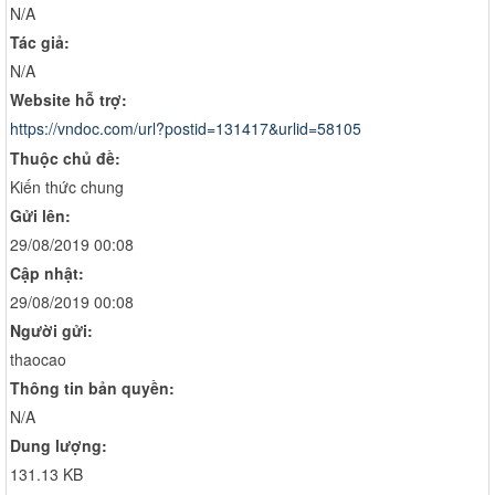
N/A
Tác giả:
N/A
Website hỗ trợ:
https://vndoc.com/url?postid=131417&urlid=58105
Thuộc chủ đề:
Kiến thức chung
Gửi lên:
29/08/2019 00:08
Cập nhật:
29/08/2019 00:08
Người gửi:
thaocao
Thông tin bản quyền:
N/A
Dung lượng:
131.13 KB