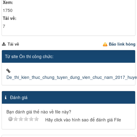
Xem:
1750
Tải về:
7
Tải về
Báo link hỏng
Từ site Ôn thi công chức:
De_thi_kien_thuc_chung_tuyen_dung_vien_chuc_nam_2017_huy
Đánh giá
Bạn đánh giá thế nào về file này?
Hãy click vào hình sao để đánh giá File