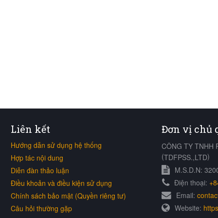
Liên kết
Đơn vị chủ
Hướng dẫn sử dụng hệ thống
CÔNG TY TNHH 
(
)
TDFPSS.,LTD
Hợp tác nội dung
M.S.D.N: 32
Diễn đàn thảo luận
Điện thoại:
+8
Điều khoản và điều kiện sử dụng
Email:
contac
Chính sách bảo mật (Quyền riêng tư)
Website:
https
Câu hỏi thường gặp