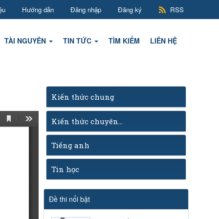
ệu
Hướng dẫn
Đăng nhập
Đăng ký
RSS
TÀI NGUYÊN
TIN TỨC
TÌM KIẾM
LIÊN HỆ
Kiến thức chung
Kiến thức chuyên...
Tiếng anh
Tin học
Đề thi nổi bật