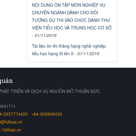
NỘI DUNG ÔN TẬP MÔN NGHIỆP VỤ
CHUYÊN NGÀNH DÀNH CHO ĐỐI
TƯỢNG DỰ THI VÀO CHỨC DANH THƯ
VIỆN TIỂU HỌC VÀ TRUNG HỌC CƠ SỞ
-
01/11/2019
Tài liệu ôn thi thăng hạng nghề nghiệp
tiểu học hạng III lên II
-
01/11/2019
 quản
PHÁT TRIỂN VÀ DỊCH VỤ NGUỒN MỞ THUẬN ĐỨC
00641711
4-2337774455
+84-905908430
t@tdfoss.vn
://tdfoss.vn