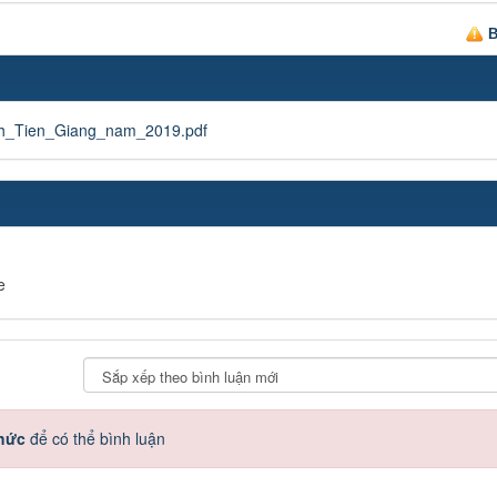
B
nh_Tien_Giang_nam_2019.pdf
e
thức
để có thể bình luận