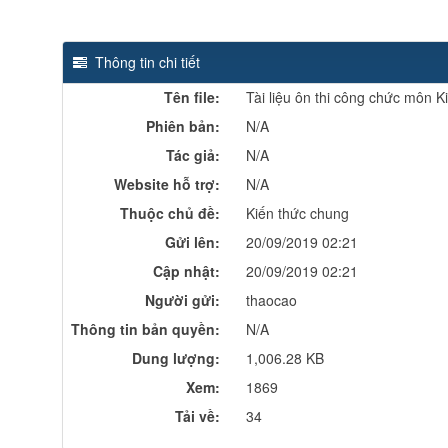
Thông tin chi tiết
Tên file:
Tài liệu ôn thi công chức môn 
Phiên bản:
N/A
Tác giả:
N/A
Website hỗ trợ:
N/A
Thuộc chủ đề:
Kiến thức chung
Gửi lên:
20/09/2019 02:21
Cập nhật:
20/09/2019 02:21
Người gửi:
thaocao
Thông tin bản quyền:
N/A
Dung lượng:
1,006.28 KB
Xem:
1869
Tải về:
34