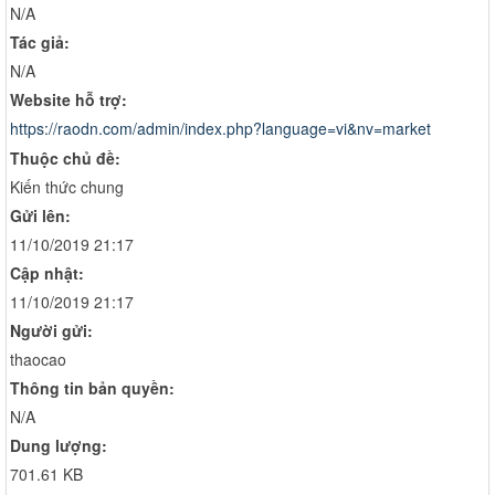
N/A
Tác giả:
N/A
Website hỗ trợ:
https://raodn.com/admin/index.php?language=vi&nv=market
Thuộc chủ đề:
Kiến thức chung
Gửi lên:
11/10/2019 21:17
Cập nhật:
11/10/2019 21:17
Người gửi:
thaocao
Thông tin bản quyền:
N/A
Dung lượng:
701.61 KB