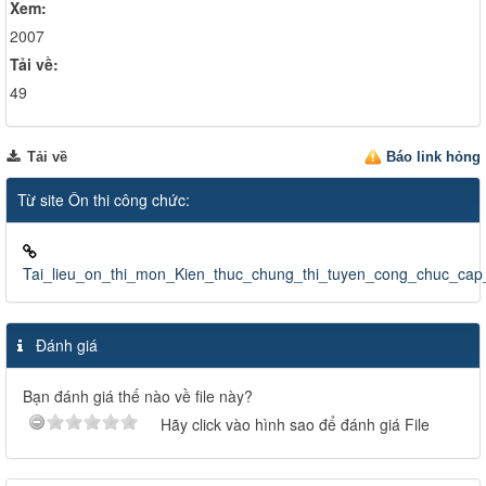
Xem:
2007
Tải về:
49
Tải về
Báo link hỏng
Từ site Ôn thi công chức:
Tai_lieu_on_thi_mon_Kien_thuc_chung_thi_tuyen_cong_chuc_ca
Đánh giá
Bạn đánh giá thế nào về file này?
Hãy click vào hình sao để đánh giá File