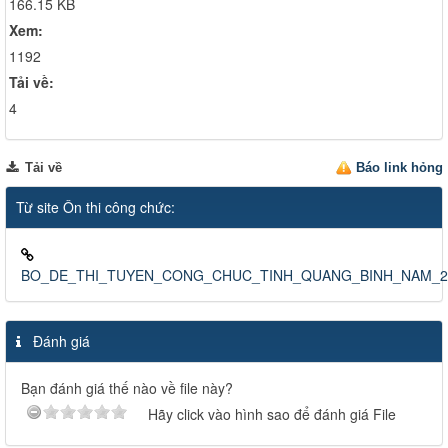
166.15 KB
Xem:
1192
Tải về:
4
Tải về
Báo link hỏng
Từ site Ôn thi công chức:
BO_DE_THI_TUYEN_CONG_CHUC_TINH_QUANG_BINH_NAM_20
Đánh giá
Bạn đánh giá thế nào về file này?
Hãy click vào hình sao để đánh giá File