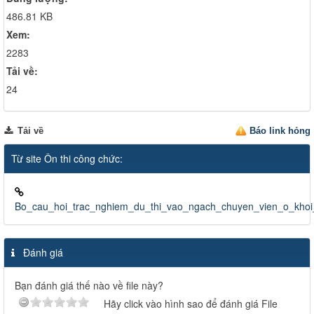
486.81 KB
Xem:
2283
Tải về:
24
Tải về
Báo link hỏng
Từ site Ôn thi công chức:
Bo_cau_hoi_trac_nghiem_du_thi_vao_ngach_chuyen_vien_o_kh
Đánh giá
Bạn đánh giá thế nào về file này?
Hãy click vào hình sao để đánh giá File