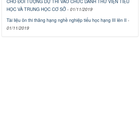
CHO ĐỐI TƯỢNG DỰ THI VÀO CHỨC DANH THƯ VIỆN TIỂU
HỌC VÀ TRUNG HỌC CƠ SỞ
-
01/11/2019
Tài liệu ôn thi thăng hạng nghề nghiệp tiểu học hạng III lên II
-
01/11/2019