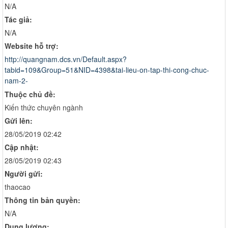
N/A
Tác giả:
N/A
Website hỗ trợ:
http://quangnam.dcs.vn/Default.aspx?
tabid=109&Group=51&NID=4398&tai-lieu-on-tap-thi-cong-chuc-
nam-2-
Thuộc chủ đề:
Kiến thức chuyên ngành
Gửi lên:
28/05/2019 02:42
Cập nhật:
28/05/2019 02:43
Người gửi:
thaocao
Thông tin bản quyền:
N/A
Dung lượng: