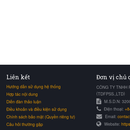
Liên kết
Đơn vị chủ
Hướng dẫn sử dụng hệ thống
CÔNG TY TNHH 
(
)
TDFPSS.,LTD
Hợp tác nội dung
M.S.D.N: 32
Diễn đàn thảo luận
Điện thoại:
+8
Điều khoản và điều kiện sử dụng
Email:
contac
Chính sách bảo mật (Quyền riêng tư)
Website:
https
Câu hỏi thường gặp