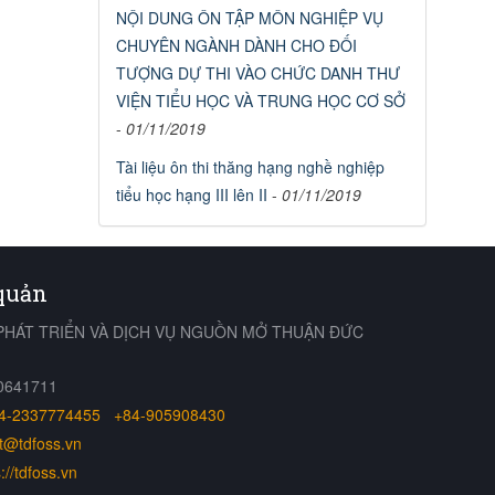
NỘI DUNG ÔN TẬP MÔN NGHIỆP VỤ
CHUYÊN NGÀNH DÀNH CHO ĐỐI
TƯỢNG DỰ THI VÀO CHỨC DANH THƯ
VIỆN TIỂU HỌC VÀ TRUNG HỌC CƠ SỞ
-
01/11/2019
Tài liệu ôn thi thăng hạng nghề nghiệp
tiểu học hạng III lên II
-
01/11/2019
 quản
PHÁT TRIỂN VÀ DỊCH VỤ NGUỒN MỞ THUẬN ĐỨC
00641711
4-2337774455
+84-905908430
t@tdfoss.vn
://tdfoss.vn