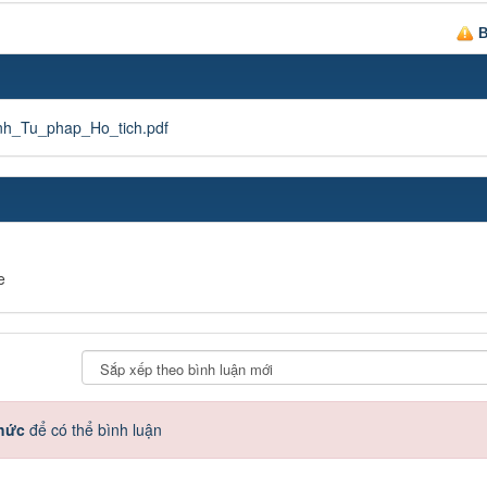
B
h_Tu_phap_Ho_tich.pdf
e
thức
để có thể bình luận