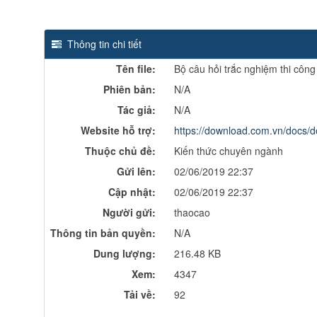
Thông tin chi tiết
Tên file:
Bộ câu hỏi trắc nghiệm thi côn
Phiên bản:
N/A
Tác giả:
N/A
Website hỗ trợ:
https://download.com.vn/docs/
Thuộc chủ đề:
Kiến thức chuyên ngành
Gửi lên:
02/06/2019 22:37
Cập nhật:
02/06/2019 22:37
Người gửi:
thaocao
Thông tin bản quyền:
N/A
Dung lượng:
216.48 KB
Xem:
4347
Tải về:
92