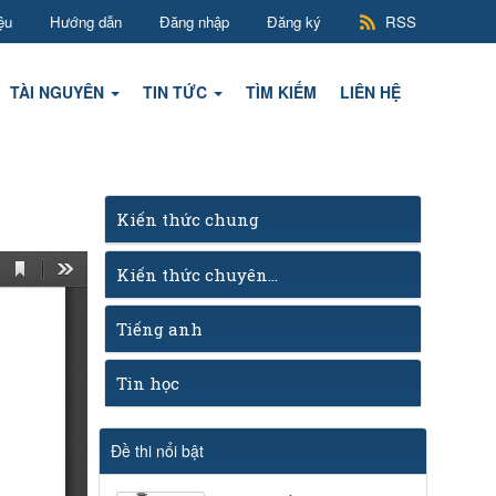
ệu
Hướng dẫn
Đăng nhập
Đăng ký
RSS
TÀI NGUYÊN
TIN TỨC
TÌM KIẾM
LIÊN HỆ
Kiến thức chung
Kiến thức chuyên...
Tiếng anh
Tin học
Đề thi nổi bật