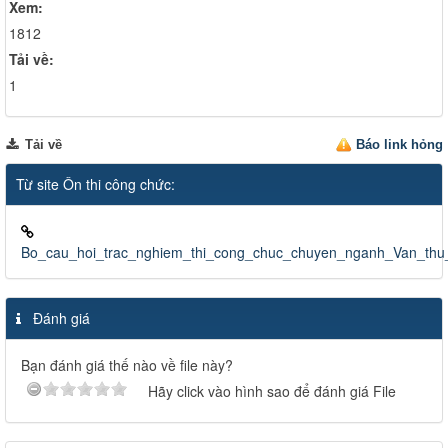
Xem:
1812
Tải về:
1
Tải về
Báo link hỏng
Từ site Ôn thi công chức:
Bo_cau_hoi_trac_nghiem_thi_cong_chuc_chuyen_nganh_Van_thu_
Đánh giá
Bạn đánh giá thế nào về file này?
Hãy click vào hình sao để đánh giá File