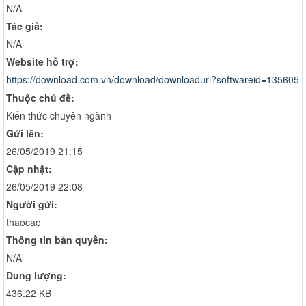
N/A
Tác giả:
N/A
Website hỗ trợ:
https://download.com.vn/download/downloadurl?softwareid=135605
Thuộc chủ đề:
Kiến thức chuyên ngành
Gửi lên:
26/05/2019 21:15
Cập nhật:
26/05/2019 22:08
Người gửi:
thaocao
Thông tin bản quyền:
N/A
Dung lượng:
436.22 KB