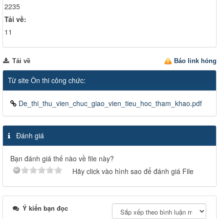
2235
Tải về:
11
Tải về
Báo link hỏng
Từ site Ôn thi công chức:
De_thi_thu_vien_chuc_giao_vien_tieu_hoc_tham_khao.pdf
Đánh giá
Bạn đánh giá thế nào về file này?
Hãy click vào hình sao để đánh giá File
Ý kiến bạn đọc