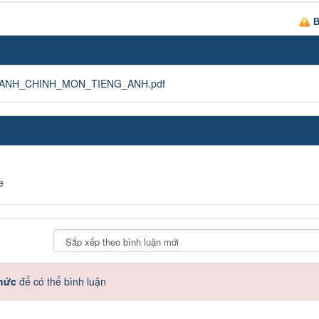
B
ANH_CHINH_MON_TIENG_ANH.pdf
e
thức
để có thể bình luận