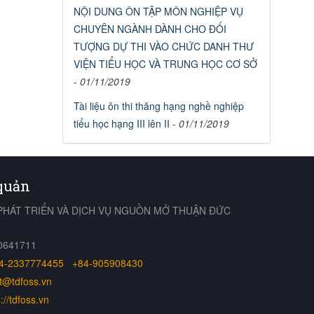
NỘI DUNG ÔN TẬP MÔN NGHIỆP VỤ
CHUYÊN NGÀNH DÀNH CHO ĐỐI
TƯỢNG DỰ THI VÀO CHỨC DANH THƯ
VIỆN TIỂU HỌC VÀ TRUNG HỌC CƠ SỞ
-
01/11/2019
Tài liệu ôn thi thăng hạng nghề nghiệp
tiểu học hạng III lên II
-
01/11/2019
 quản
PHÁT TRIỂN VÀ DỊCH VỤ NGUỒN MỞ THUẬN ĐỨC
00641711
4-2337774455
+84-905908430
t@tdfoss.vn
://tdfoss.vn