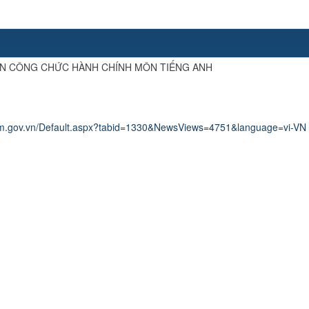
YỂN CÔNG CHỨC HÀNH CHÍNH MÔN TIẾNG ANH
nam.gov.vn/Default.aspx?tabid=1330&NewsViews=4751&language=vi-VN