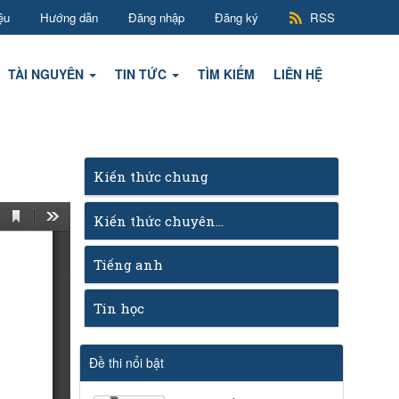
ệu
Hướng dẫn
Đăng nhập
Đăng ký
RSS
TÀI NGUYÊN
TIN TỨC
TÌM KIẾM
LIÊN HỆ
Kiến thức chung
Kiến thức chuyên...
Tiếng anh
Tin học
Đề thi nổi bật