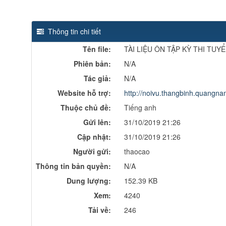
Thông tin chi tiết
Tên file:
TÀI LIỆU ÔN TẬP KỲ THI TU
Phiên bản:
N/A
Tác giả:
N/A
Website hỗ trợ:
http://noivu.thangbinh.quang
Thuộc chủ đề:
Tiếng anh
Gửi lên:
31/10/2019 21:26
Cập nhật:
31/10/2019 21:26
Người gửi:
thaocao
Thông tin bản quyền:
N/A
Dung lượng:
152.39 KB
Xem:
4240
Tải về:
246