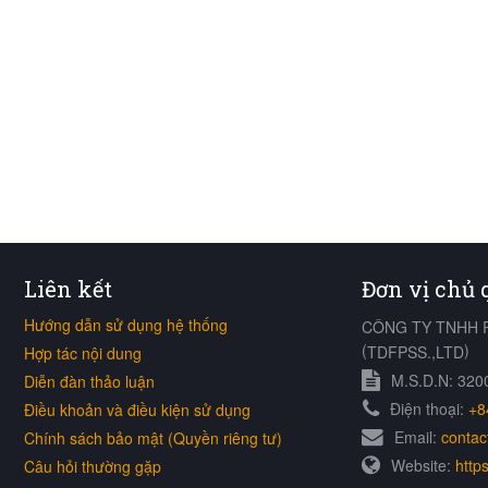
Liên kết
Đơn vị chủ
Hướng dẫn sử dụng hệ thống
CÔNG TY TNHH 
(
)
TDFPSS.,LTD
Hợp tác nội dung
M.S.D.N: 32
Diễn đàn thảo luận
Điện thoại:
+8
Điều khoản và điều kiện sử dụng
Email:
contac
Chính sách bảo mật (Quyền riêng tư)
Website:
https
Câu hỏi thường gặp