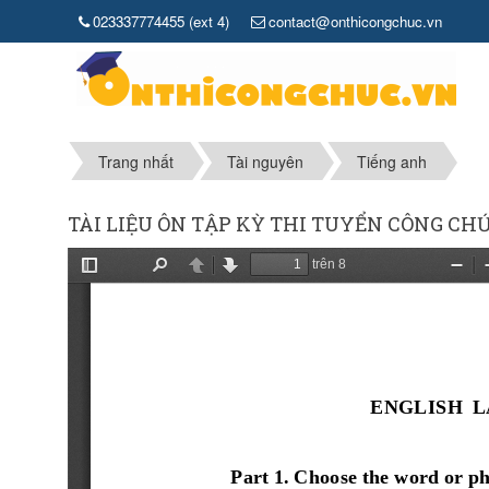
023337774455 (ext 4)
contact@onthicongchuc.vn
Trang nhất
Tài nguyên
Tiếng anh
TÀI LIỆU ÔN TẬP KỲ THI TUYỂN CÔNG C