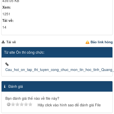
439.05 KB
Xem:
1251
Tải về:
14
Tải về
Báo link hỏng
Từ site Ôn thi công chức:
Cau_hoi_on_tap_thi_tuyen_cong_chuc_mon_tin_hoc_tinh_Quang
Đánh giá
Bạn đánh giá thế nào về file này?
Hãy click vào hình sao để đánh giá File