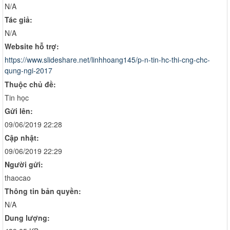
N/A
Tác giả:
N/A
Website hỗ trợ:
https://www.slideshare.net/linhhoang145/p-n-tin-hc-thi-cng-chc-
qung-ngi-2017
Thuộc chủ đề:
Tin học
Gửi lên:
09/06/2019 22:28
Cập nhật:
09/06/2019 22:29
Người gửi:
thaocao
Thông tin bản quyền:
N/A
Dung lượng: