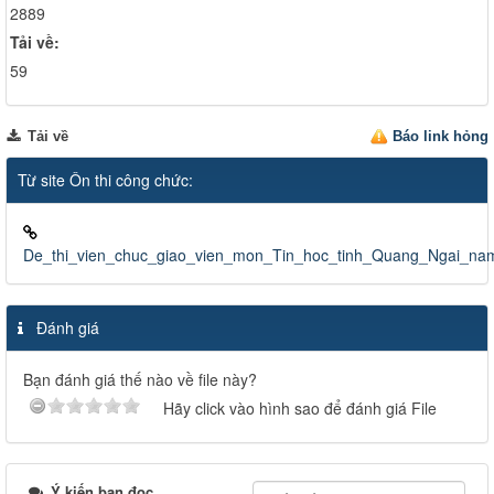
2889
Tải về:
59
Tải về
Báo link hỏng
Từ site Ôn thi công chức:
De_thi_vien_chuc_giao_vien_mon_Tin_hoc_tinh_Quang_Ngai_na
Đánh giá
Bạn đánh giá thế nào về file này?
Hãy click vào hình sao để đánh giá File
Ý kiến bạn đọc