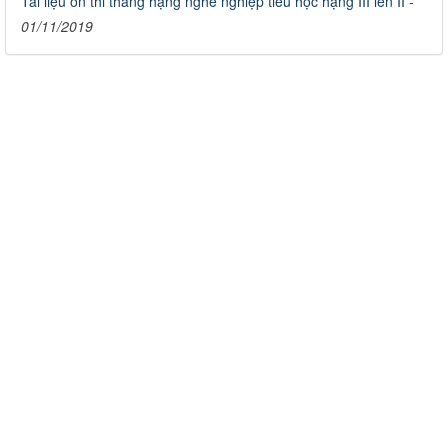
Tài liệu ôn thi thăng hạng nghề nghiệp tiểu học hạng III lên II
-
01/11/2019