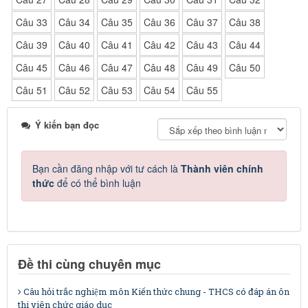
Câu 33
Câu 34
Câu 35
Câu 36
Câu 37
Câu 38
Câu 39
Câu 40
Câu 41
Câu 42
Câu 43
Câu 44
Câu 45
Câu 46
Câu 47
Câu 48
Câu 49
Câu 50
Câu 51
Câu 52
Câu 53
Câu 54
Câu 55
Ý kiến bạn đọc
Bạn cần đăng nhập với tư cách là
Thành viên chính
thức
để có thể bình luận
Đề thi cùng chuyên mục
Câu hỏi trắc nghiệm môn Kiến thức chung - THCS có đáp án ôn
thi viên chức giáo dục