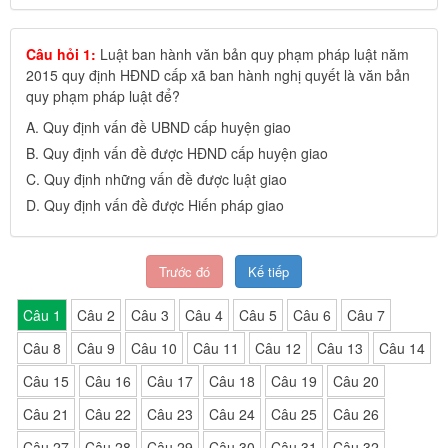
Câu hỏi 1:
Luật ban hành văn bản quy phạm pháp luật năm
2015 quy định HĐND cấp xã ban hành nghị quyết là văn bản
quy phạm pháp luật để?
A.
Quy định vấn đề UBND cấp huyện giao
B.
Quy định vấn đề được HĐND cấp huyện giao
C.
Quy định những vấn đề được luật giao
D.
Quy định vấn đề được Hiến pháp giao
Trước đó
Kế tiếp
Câu 1
Câu 2
Câu 3
Câu 4
Câu 5
Câu 6
Câu 7
Câu 8
Câu 9
Câu 10
Câu 11
Câu 12
Câu 13
Câu 14
Câu 15
Câu 16
Câu 17
Câu 18
Câu 19
Câu 20
Câu 21
Câu 22
Câu 23
Câu 24
Câu 25
Câu 26
Câu 27
Câu 28
Câu 29
Câu 30
Câu 31
Câu 32