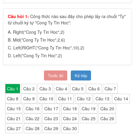
Câu hỏi 1:
Công thức nào sau đây cho phép lấy ra chuỗi "Ty"
từ chuỗi ký tự "Cong Ty Tin Hoc":
A.
Right(
"Cong Ty Tin Hoc",2)
B.
Mid(
"Cong Ty Tin Hoc",2,6)
C.
Left(
RIGHT("Cong Ty Tin Hoc",10),2)
D.
Left(
"Cong Ty Tin Hoc",2)
Trước đó
Kế tiếp
Câu 1
Câu 2
Câu 3
Câu 4
Câu 5
Câu 6
Câu 7
Câu 8
Câu 9
Câu 10
Câu 11
Câu 12
Câu 13
Câu 14
Câu 15
Câu 16
Câu 17
Câu 18
Câu 19
Câu 20
Câu 21
Câu 22
Câu 23
Câu 24
Câu 25
Câu 26
Câu 27
Câu 28
Câu 29
Câu 30