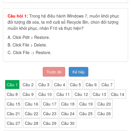
Câu hỏi 1:
Trong hệ đìêu hành Windows 7, muốn khôi phục
đối tượng đã xóa, ta mở cưả sổ Recycle Bin, chon đối tượng
muốn khôi phục, nhân F10 và thực hiện?
A. Click Pdit > Restore.
B. Click File > Delete.
C. Click File -> Restore.
Trước đó
Kế tiếp
Câu 1
Câu 2
Câu 3
Câu 4
Câu 5
Câu 6
Câu 7
Câu 8
Câu 9
Câu 10
Câu 11
Câu 12
Câu 13
Câu 14
Câu 15
Câu 16
Câu 17
Câu 18
Câu 19
Câu 20
Câu 21
Câu 22
Câu 23
Câu 24
Câu 25
Câu 26
Câu 27
Câu 28
Câu 29
Câu 30