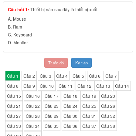
Câu hỏi 1:
Thiết bị nào sau đây là thiết bị xuất
A. Mouse
B. Ram
C. Keyboard
D. Monitor
Trước đó
Kế tiếp
Câu 1
Câu 2
Câu 3
Câu 4
Câu 5
Câu 6
Câu 7
Câu 8
Câu 9
Câu 10
Câu 11
Câu 12
Câu 13
Câu 14
Câu 15
Câu 16
Câu 17
Câu 18
Câu 19
Câu 20
Câu 21
Câu 22
Câu 23
Câu 24
Câu 25
Câu 26
Câu 27
Câu 28
Câu 29
Câu 30
Câu 31
Câu 32
Câu 33
Câu 34
Câu 35
Câu 36
Câu 37
Câu 38
Câu 39
Câu 40