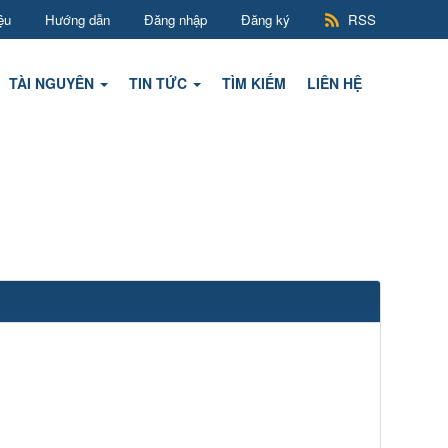
ệu
Hướng dẫn
Đăng nhập
Đăng ký
RSS
TÀI NGUYÊN
TIN TỨC
TÌM KIẾM
LIÊN HỆ