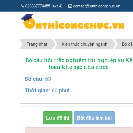
023337774455 (ext 4)
contact@onthicongchuc.vn
Trang nhất
Kiến thức chuyên ngành
Bộ câ
Bộ câu hỏi trắc nghiệm thi nghiệp vụ Kế
toán kho bạc nhà nước
: 53
Số câu
: 60 phút
Thời gian
Lưu đề thi
Bắt đầu làm bài