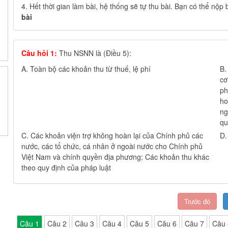
4. Hết thời gian làm bài, hệ thống sẽ tự thu bài. Bạn có thể nộp 
bài
Câu hỏi 1:
Thu NSNN là (Điều 5):
A.
Toàn bộ các khoản thu từ thuế, lệ phí
B
cơ
ph
ho
ng
qu
C.
Các khoản viện trợ không hoàn lại của Chính phủ các
D
nước, các tổ chức, cá nhân ở ngoài nước cho Chính phủ
Việt Nam và chính quyền địa phương; Các khoản thu khác
theo quy định của pháp luật
Trước đó
Câu 1
Câu 2
Câu 3
Câu 4
Câu 5
Câu 6
Câu 7
Câu 