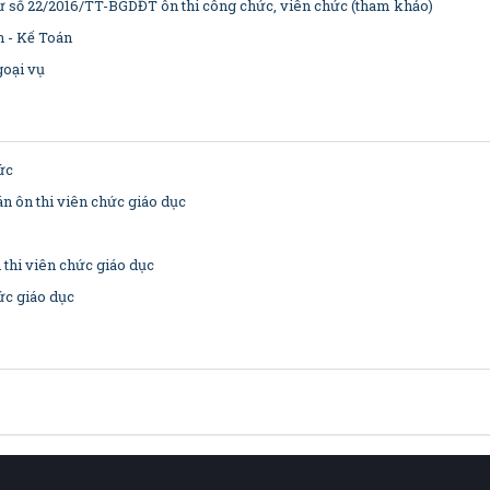
ư số 22/2016/TT-BGDĐT ôn thi công chức, viên chức (tham khảo)
h - Kế Toán
goại vụ
ức
́n ôn thi viên chức giáo dục
 thi viên chức giáo dục
́c giáo dục