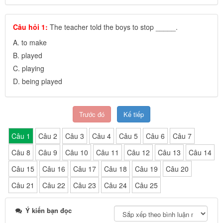
Câu hỏi 1:
The teacher told the boys to stop _____.
A.
to make
B.
played
C.
playing
D.
being played
Trước đó
Kế tiếp
Câu 1
Câu 2
Câu 3
Câu 4
Câu 5
Câu 6
Câu 7
Câu 8
Câu 9
Câu 10
Câu 11
Câu 12
Câu 13
Câu 14
Câu 15
Câu 16
Câu 17
Câu 18
Câu 19
Câu 20
Câu 21
Câu 22
Câu 23
Câu 24
Câu 25
Ý kiến bạn đọc