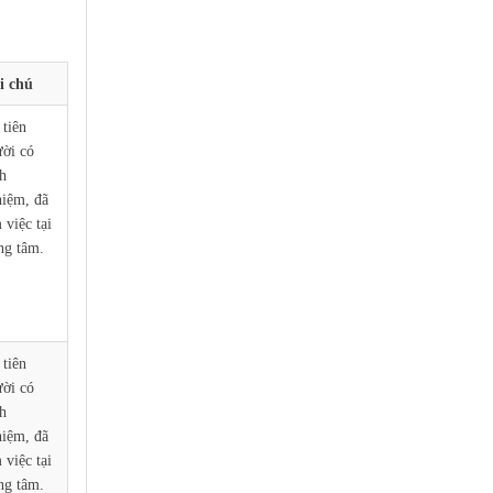
i chú
tiên
ời có
h
iệm, đã
 việc tại
ng tâm.
tiên
ời có
h
iệm, đã
 việc tại
ng tâm.