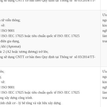
ăng sử dụng CNTT cơ bản theo Quy định tại Thông tư số 03/2014/TT-
Ưu 
 tử viễn thông;
ngư
 về:
kin
N ISO 9001
ngh
 ISO /IEC 17025 hoặc tiêu chuẩn quốc tế ISO /IEC 17025
làm
điện gia dụng,
tru
 khí (Aptomat)
ậc 2 (A2 hoặc tương đương) trở lên;
ăng sử dụng CNTT cơ bản theo Quy định tại Thông tư số 03/2014/TT-
lên;
Ưu 
g;
ngư
 về:
kin
N ISO 9001
ngh
 ISO /IEC 17025 hoặc tiêu chuẩn quốc tế ISO /IEC 17025
làm
ông xây dựng công trình.
tru
nh chất cơ - lý bê tông và vật liệu xây dựng.