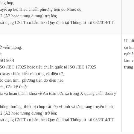
ổng hợp;
yết áp kế, Hiệu chuẩn phương tiện đo Nhiệt độ,
 2 (A2 hoặc tương đương) trở lên;
g sử dụng CNTT cơ bản theo Quy định tại Thông tư số 03/2014/TT-
Ưu ti
ử viễn thông;
có ki
ề:
nghiệ
ISO 9001
làm vi
SO /IEC 17025 hoặc tiêu chuẩn quốc tế ISO /IEC 17025
trung
 xoay chiều kiểu cảm ứng và điện tử;
đo điện tim, phương tiện đo điện não.
ch, Cân kỹ thuật
ia và hoàn thành khóa về An toàn bức xạ trong X quang chẩn đoán y
hông thường, thiết bị chụp cắt lớp vi tính và tăng sáng truyền hình;
 2 (A2 hoặc tương đương) trở lên;
g sử dụng CNTT cơ bản theo Quy định tại Thông tư số 03/2014/TT-