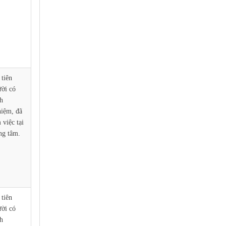
tiên
ời có
h
iệm, đã
 việc tại
ng tâm.
tiên
ời có
h