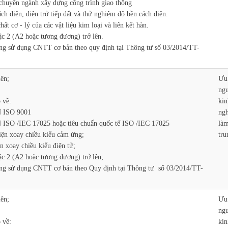
chuyên ngành xây dựng công trình giao thông
ch điện, điện trở tiếp đất và thử nghiệm độ bền cách điện.
ất cơ - lý của các vật liệu kim loại và liên kết hàn.
ậc 2 (A2 hoặc tương đương) trở lên.
ăng sử dụng CNTT cơ bản theo quy định tại Thông tư số 03/2014/TT-
lên;
Ưu 
ngư
 về:
kin
N ISO 9001
ngh
 ISO /IEC 17025 hoặc tiêu chuẩn quốc tế ISO /IEC 17025
làm
ện xoay chiều kiểu cảm ứng;
tru
n xoay chiều kiểu điện tử;
ậc 2 (A2 hoặc tương đương) trở lên;
ăng sử dụng CNTT cơ bản theo Quy định tại Thông tư số 03/2014/TT-
lên;
Ưu 
ngư
 về:
kin