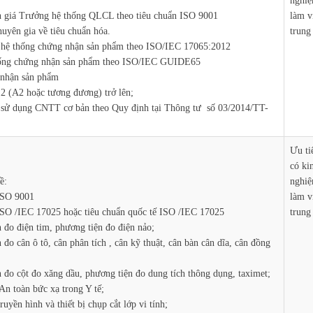
nghiệ
giá Trưởng hệ thống QLCL theo tiêu chuẩn ISO 9001
làm vi
uyên gia về tiêu chuẩn hóa.
trung
 hệ thống chứng nhận sản phẩm theo ISO/IEC 17065:2012
hống chứng nhận sản phẩm theo ISO/IEC GUIDE65
 nhận sản phẩm
 2 (A2 hoặc tương đương) trở lên;
g sử dụng CNTT cơ bản theo Quy định tại Thông tư số 03/2014/TT-
;
Ưu ti
có ki
ề:
nghiệ
ISO 9001
làm vi
SO /IEC 17025 hoặc tiêu chuẩn quốc tế ISO /IEC 17025
trung
đo điện tim, phương tiện đo điện nảo;
o cân ô tô, cân phân tích , cân kỹ thuật, cân bàn cân dĩa, cân đồng
đo cột đo xăng dầu, phương tiện đo dung tích thông dụng, taximet;
n toàn bức xạ trong Y tế;
ruyền hình và thiết bị chụp cắt lớp vi tính;