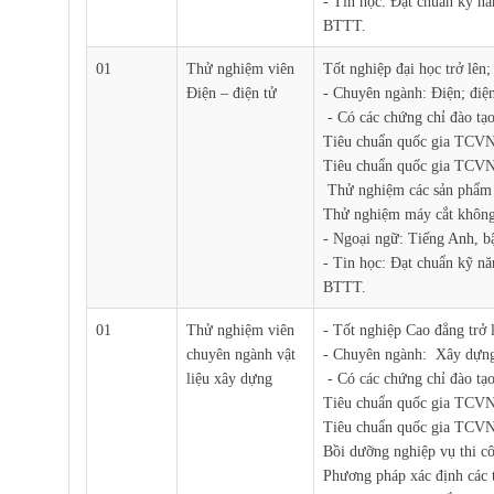
- Tin học: Đạt chuẩn kỹ n
BTTT.
01
Thử nghiệm viên
Tốt nghiệp đại học trở lên;
Điện – điện tử
- Chuyên ngành: Điện; điện
- Có các chứng chỉ đào tạo
Tiêu chuẩn quốc gia TCV
Tiêu chuẩn quốc gia TCVN
Thử nghiệm các sản phẩm 
Thử nghiệm máy cắt không
- Ngoại ngữ: Tiếng Anh, b
- Tin học: Đạt chuẩn kỹ n
BTTT.
01
Thử nghiệm viên
- Tốt nghiệp Cao đẳng trở 
chuyên ngành vật
- Chuyên ngành: Xây dựn
liệu xây dựng
- Có các chứng chỉ đào tạo
Tiêu chuẩn quốc gia TCV
Tiêu chuẩn quốc gia TCVN
Bồi dưỡng nghiệp vụ thi c
Phương pháp xác định các tí