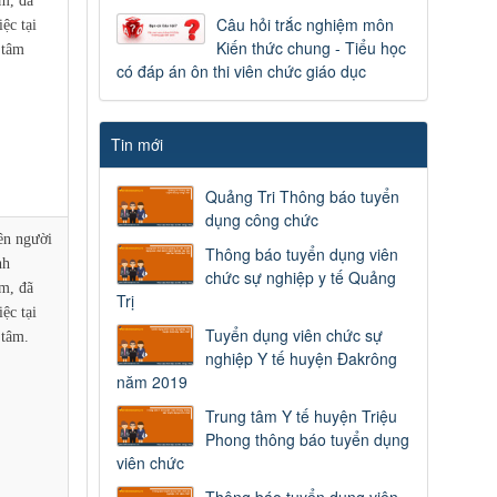
m, đã
Câu hỏi trắc nghiệm môn
ệc tại
Kiến thức chung - Tiểu học
 tâm
có đáp án ôn thi viên chức giáo dục
Tin mới
Quảng Tri Thông báo tuyển
dụng công chức
ên người
Thông báo tuyển dụng viên
nh
chức sự nghiệp y tế Quảng
m, đã
Trị
ệc tại
Tuyển dụng viên chức sự
 tâm.
nghiệp Y tế huyện Đakrông
năm 2019
Trung tâm Y tế huyện Triệu
Phong thông báo tuyển dụng
viên chức