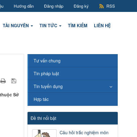
ệu
Hướng dẫn
Đăng nhập
Đăng ký
RSS
TÀI NGUYÊN
TIN TỨC
TÌM KIẾM
LIÊN HỆ
Tư vấn chung
Tin pháp luật
Tin tuyển dụng
 thuộc Sở
Hợp tác
Đề thi nổi bật
Câu hỏi trắc nghiệm môn