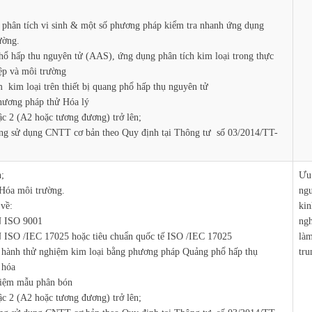
 phân tích vi sinh & một số phương pháp kiểm tra nhanh ứng dụng
ường.
ổ hấp thu nguyên tử (AAS), ứng dụng phân tích kim loại trong thực
ệp và môi trường
 kim loại trên thiết bị quang phổ hấp thụ nguyên tử
phương pháp thử Hóa lý
ậc 2 (A2 hoặc tương đương) trở lên;
ăng sử dụng CNTT cơ bản theo Quy định tại Thông tư số 03/2014/TT-
n;
Ưu 
Hóa môi trường.
ngư
 về:
kin
N ISO 9001
ngh
 ISO /IEC 17025 hoặc tiêu chuẩn quốc tế ISO /IEC 17025
làm
ực hành thử nghiệm kim loại bằng phương pháp Quảng phổ hấp thụ
tru
 hóa
hiệm mẫu phân bón
ậc 2 (A2 hoặc tương đương) trở lên;