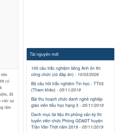
Tài nguyên mới
100 câu trắc nghiệm tiếng Anh ôn thi
công chức (có đáp án)
-
10/03/2026
tiên
ời có
Bộ câu hỏi trắc nghiệm Tin học - TT03
h
(Tham khảo)
-
05/11/2019
iệm, đã
Bài thu hoạch chức danh nghề nghiệp
 việc tại
giáo viên tiểu học hạng 3
-
05/11/2019
ng tâm.
Danh mục tài liệu thi phỏng vấn kỳ thi
tuyển viên chức Phòng GD&ĐT huyện
Trần Văn Thời năm 2019
-
05/11/2019