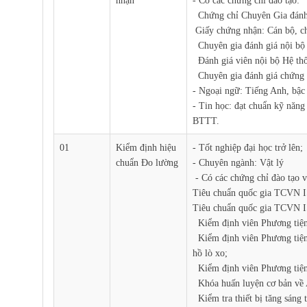
nhận
- Có các chứng chỉ đào tạo:
Chứng chỉ Chuyên Gia đánh 
Giấy chứng nhận: Cán bộ, ch
Chuyên gia đánh giá nội bộ
Đánh giá viên nội bộ Hệ t
Chuyên gia đánh giá chứng
- Ngoại ngữ: Tiếng Anh, bậc
- Tin học: đạt chuẩn kỹ năn
BTTT.
01
Kiểm định hiệu
- Tốt nghiệp đại học trở lên
chuẩn Đo lường
- Chuyên ngành: Vật lý
- Có các chứng chỉ đào tạo v
Tiêu chuẩn quốc gia TCVN 
Tiêu chuẩn quốc gia TCVN I
Kiểm định viên Phương tiện 
Kiểm định viên Phương tiện đ
hồ lò xo;
Kiểm định viên Phương tiện 
Khóa huấn luyện cơ bản về A
Kiểm tra thiết bị tăng sáng t