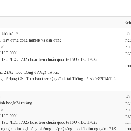
Gh
 khá trở lên;
Ưu 
, xây dựng công nghiệp và dân dụng;
ngư
 về:
kin
N ISO 9001
ngh
 ISO /IEC 17025 hoặc tiêu chuẩn quốc tế ISO /IEC 17025
làm
tru
ậc 2 (A2 hoặc tương đương) trở lên;
ăng sử dụng CNTT cơ bản theo Quy định tại Thông tư số 03/2014/TT-
n;
Ưu 
inh học,Môi trường.
ngư
 về:
kin
N ISO 9001
ngh
 ISO /IEC 17025 hoặc tiêu chuẩn quốc tế ISO /IEC 17025
làm
ử nghiệm kim loại bằng phương pháp Quảng phổ hấp thụ nguyên tử kỹ
tru