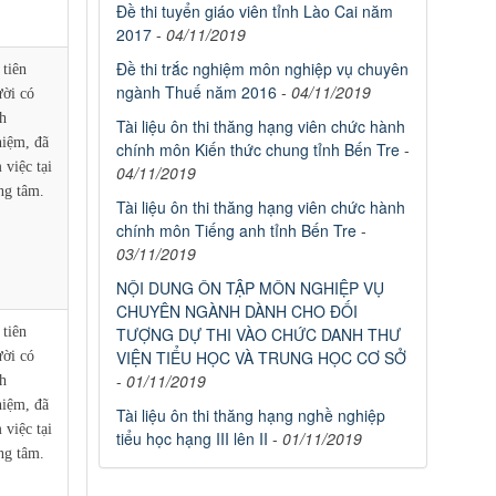
Đề thi tuyển giáo viên tỉnh Lào Cai năm
2017
-
04/11/2019
Đề thi trắc nghiệm môn nghiệp vụ chuyên
tiên
ngành Thuế năm 2016
-
04/11/2019
ời có
h
Tài liệu ôn thi thăng hạng viên chức hành
iệm, đã
chính môn Kiến thức chung tỉnh Bến Tre
-
 việc tại
04/11/2019
ng tâm.
Tài liệu ôn thi thăng hạng viên chức hành
chính môn Tiếng anh tỉnh Bến Tre
-
03/11/2019
NỘI DUNG ÔN TẬP MÔN NGHIỆP VỤ
CHUYÊN NGÀNH DÀNH CHO ĐỐI
tiên
TƯỢNG DỰ THI VÀO CHỨC DANH THƯ
VIỆN TIỂU HỌC VÀ TRUNG HỌC CƠ SỞ
ời có
-
01/11/2019
h
iệm, đã
Tài liệu ôn thi thăng hạng nghề nghiệp
 việc tại
tiểu học hạng III lên II
-
01/11/2019
ng tâm.