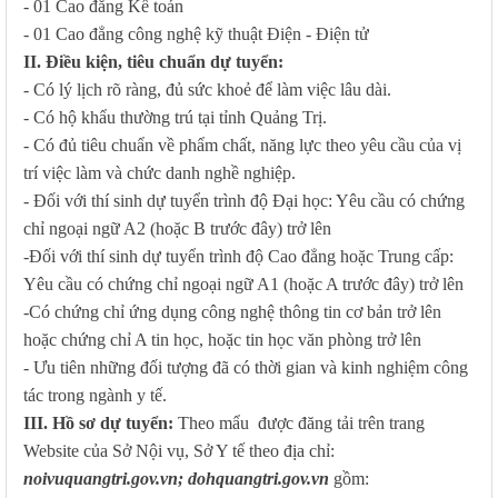
- 01 Cao đẳng Kế toán
- 01 Cao đẳng công nghệ kỹ thuật Điện - Điện tử
II. Điều kiện, tiêu chuẩn dự tuyển
:
- Có lý lịch rõ ràng, đủ sức khoẻ để làm việc lâu dài.
- Có hộ khẩu thường trú tại tỉnh Quảng Trị.
- Có đủ tiêu chuẩn về phẩm chất, năng lực theo yêu cầu của vị
trí việc làm và chức danh nghề nghiệp.
- Đối với thí sinh dự tuyển trình độ Đại học: Yêu cầu có chứng
chỉ ngoại ngữ A2 (hoặc B trước đây) trở lên
-Đối với thí sinh dự tuyển trình độ Cao đẳng hoặc Trung cấp:
Yêu cầu có chứng chỉ ngoại ngữ A1 (hoặc A trước đây) trở lên
-Có chứng chỉ ứng dụng công nghệ thông tin cơ bản trở lên
hoặc chứng chỉ A tin học, hoặc tin học văn phòng trở lên
- Ưu tiên những đối tượng đã có thời gian và kinh nghiệm công
tác trong ngành y tế.
III. Hồ sơ dự tuyển:
Theo mẩu được đăng tải trên trang
Website của Sở Nội vụ, Sở Y tế theo địa chỉ:
noivuquangtri.gov.vn; dohquangtri.gov.vn
gồm: