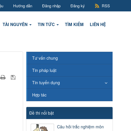
ệu
Hướng dẫn
Đăng nhập
Đăng ký
RSS
TÀI NGUYÊN
TIN TỨC
TÌM KIẾM
LIÊN HỆ
Tư vấn chung
Tin pháp luật
Tin tuyển dụng
Hợp tác
Đề thi nổi bật
Câu hỏi trắc nghiệm môn