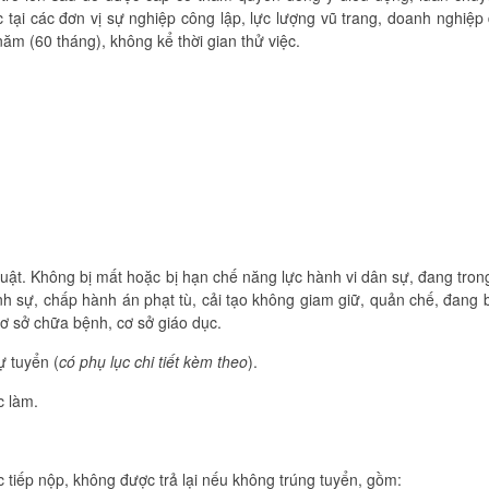
c tại các đơn vị sự nghiệp công lập, lực lượng vũ trang, doanh nghiệp 
ăm (60 tháng), không kể thời gian thử việc.
ật. Không bị mất hoặc bị hạn chế năng lực hành vi dân sự, đang trong
hình sự, chấp hành án phạt tù, cải tạo không giam giữ, quản chế, đang 
cơ sở chữa bệnh, cơ sở giáo dục.
ự tuyển (
có phụ lục chi tiết kèm theo
).
c làm.
 tiếp nộp, không được trả lại nếu không trúng tuyển, gồm: