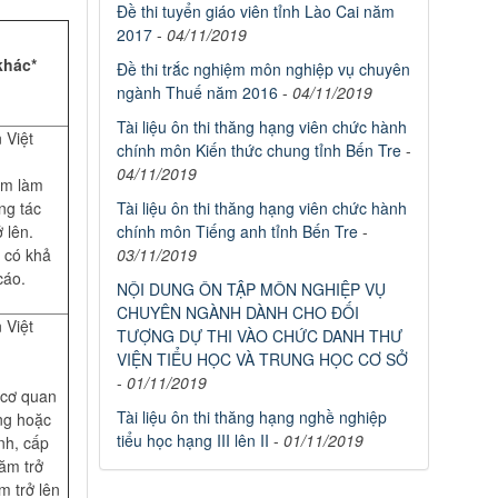
Đề thi tuyển giáo viên tỉnh Lào Cai năm
2017
-
04/11/2019
khác*
Đề thi trắc nghiệm môn nghiệp vụ chuyên
ngành Thuế năm 2016
-
04/11/2019
Tài liệu ôn thi thăng hạng viên chức hành
 Việt
chính môn Kiến thức chung tỉnh Bến Tre
-
04/11/2019
ệm làm
ng tác
Tài liệu ôn thi thăng hạng viên chức hành
 lên.
chính môn Tiếng anh tỉnh Bến Tre
-
; có khả
03/11/2019
cáo.
NỘI DUNG ÔN TẬP MÔN NGHIỆP VỤ
CHUYÊN NGÀNH DÀNH CHO ĐỐI
 Việt
TƯỢNG DỰ THI VÀO CHỨC DANH THƯ
VIỆN TIỂU HỌC VÀ TRUNG HỌC CƠ SỞ
-
01/11/2019
c cơ quan
Tài liệu ôn thi thăng hạng nghề nghiệp
ng hoặc
tiểu học hạng III lên II
-
01/11/2019
nh, cấp
ăm trở
m trở lên