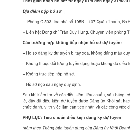
Thời gian
nhận hồ sơ
: từ ngày 01/8 đến ngày 31/8/20
Địa điểm nộp hồ sơ
:
– Phòng C.503, tòa nhà số 105B – 107 Quán Thánh, Ba Đ
– Liên hệ: Đồng chí Trần Duy Hưng, Chuyên viên phòng T
Các trường hợp không tiếp nhận hồ sơ dự tuyển:
– Hồ sơ đăng ký dự tuyển bị tẩy xoá, không đúng mẫu quy
– Không thuộc đối tượng tuyển dụng hoặc không đủ điều k
– Không trực tiếp nộp hồ sơ.
– Hồ sơ nộp sau ngày quy định.
Sau khi kiểm tra về các điều kiện, tiêu chuẩn, văn bằng, 
lệ, đầy đủ điều kiện dự tuyển được Đảng ủy Khối sát hạc
chức danh, vị trí việc làm cần tiếp nhận và các công việc 
PHỤ LỤC: Tiêu chuẩn điều kiện đăng ký dự tuyển
(kèm theo Thông báo tuyển dụng của Đảng ủy Khối Doan