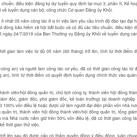
 chuẩn, điều kiện đăng ký dự tuyển quy định tại mục 3, phần II, Kế ho
về tuyển dụng cán bộ, công chức Cơ quan Đảng ủy Khối.
ít nhất 05 năm công tác ở vị trí việc làm yêu cầu trình độ đào tạo đại h
 có đóng bảo hiểm xã hội bắt buộc và có đủ các tiêu chuẩn, điều kiện 
UK ngày 24/7/2019 của Ban Thường vụ Đảng ủy Khối về tuyển dụng cá
hời gian làm việc từ đủ 05 năm (60 tháng) trở lên, tính từ thời điểm 
 công an) và người làm công tác cơ yếu, đã có thời gian công tác từ
ng an), tính từ thời điểm có quyết định tuyển dụng chính thức vào quân
ành viên/hội đồng quản trị, chủ tịch công ty, thành viên hội đồng thàn
giám đốc, giám đốc, phó giám đốc, kế toán trưởng) tại doanh nghiệp 
 100% vốn điều lệ hoặc được cử làm người đại diện phần vốn nhà nư
 quản trị, thành viên hội đồng thành viên/hội đồng quản trị, tổng giá
p mà Nhà nước nắm giữ trên 50% vốn điều lệ, đã có thời gian công t
ể thời gian thử việc.
 trở lên sau đó được cấp có thẩm quyền đồng ý điều động, luân chu