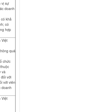
 vị sự
các doanh
; có khả
nh; có
ổng hợp
 Việt
không quá
tổ chức
 thuộc
y và
đối với
i với viên
c doanh
 Việt