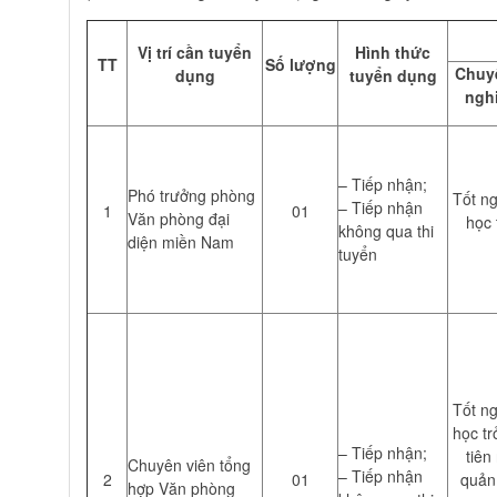
Vị trí cần tuyển
Hình thức
TT
Số lượng
Chuy
dụng
tuyển dụng
ngh
– Tiếp nhận;
Phó trưởng phòng
Tốt ng
– Tiếp nhận
1
01
Văn phòng đại
học 
không qua thi
diện miền Nam
tuyển
Tốt ng
học tr
– Tiếp nhận;
tiên
Chuyên viên tổng
– Tiếp nhận
2
01
quản 
hợp Văn phòng