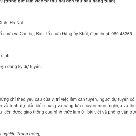
19
(trong giờ làm việc từ thứ hai đến thứ sáu hàng tuần
).
ình, Hà Nội.
ổ chức và Cán bộ, Ban Tổ chức Đảng ủy Khối; điện thoại: 080.48265.
 định.
iện đăng ký dự tuyển.
chứng chỉ theo yêu cầu của vị trí việc làm cần tuyển, người dự tuyển có
h về trình độ hiểu biết chung và năng lực chuyên môn, nghiệp vụ th
dự kiến được giao thông qua hình thức làm 01 bài viết và phỏng vấn trực 
h nghiệp Trung ương)