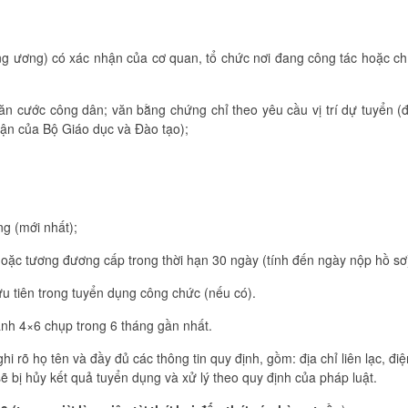
g ương) có xác nhận của cơ quan, tổ chức nơi đang công tác hoặc c
 cước công dân; văn bằng chứng chỉ theo yêu cầu vị trí dự tuyển (đ
hận của Bộ Giáo dục và Đào tạo);
ng (mới nhất);
oặc tương đương cấp trong thời hạn 30 ngày (tính đến ngày nộp hồ sơ
u tiên trong tuyển dụng công chức (nếu có).
ảnh 4×6 chụp trong 6 tháng gần nhất.
 rõ họ tên và đầy đủ các thông tin quy định, gồm: địa chỉ liên lạc, điệ
 bị hủy kết quả tuyển dụng và xử lý theo quy định của pháp luật.