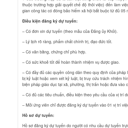
thuộc trường hợp giải quyết chế độ thôi việc) đến làm việ
gian công tác có đóng bảo hiểm xã hội bắt buộc từ đủ 05 n
Điều kiện đăng ký dự tuyển:
– Có đơn xin dự tuyển (theo mẫu của Đảng ủy Khối).
– Lý lịch rõ ràng, phẩm chất chính trị, đạo đức tốt.
– Có văn bằng, chứng chỉ phù hợp.
– Có sức khoẻ tốt để hoàn thành nhiệm vụ được giao.
– Có đầy đủ các quyền công dân theo quy định của pháp lu
bị kỷ luật hoặc xem xét kỷ luật, bị truy cứu trách nhiệm 
biện pháp giáo dục tại xã, phường, thị trấn hoặc đưa vào 
– Có đủ các tiêu chuẩn, điều kiện theo yêu cầu của vị trí d
– Mỗi ứng viên chỉ được đăng ký dự tuyển vào 01 vị trí việ
Hồ sơ dự tuyển:
Hồ sơ đăng ký dự tuyển do người có nhu cầu dự tuyển trực