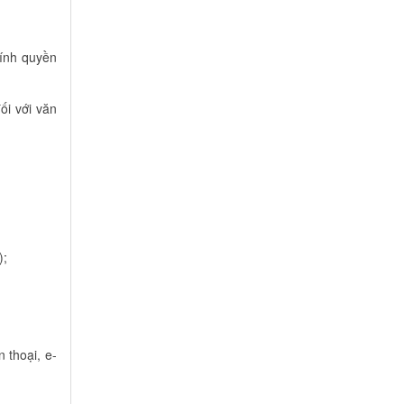
hính quyền
ối với văn
);
n thoại, e-