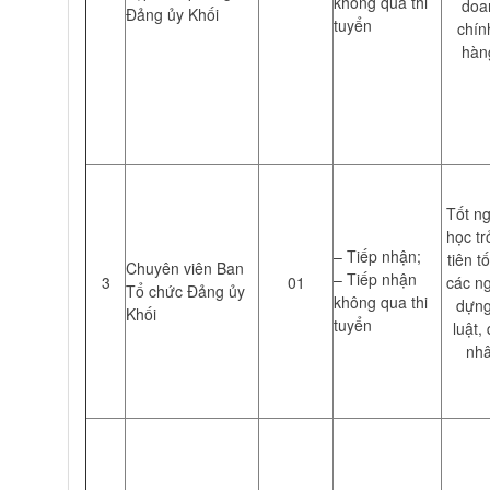
không qua thi
doan
Đảng ủy Khối
tuyển
chín
hàng
Tốt ng
học tr
– Tiếp nhận;
tiên t
Chuyên viên Ban
– Tiếp nhận
3
01
các n
Tổ chức Đảng ủy
không qua thi
dựng
Khối
tuyển
luật, 
nhâ