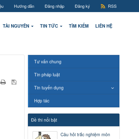
ệu
Hướng dẫn
Đăng nhập
Đăng ký
RSS
TÀI NGUYÊN
TIN TỨC
TÌM KIẾM
LIÊN HỆ
Tư vấn chung
Tin pháp luật
Tin tuyển dụng
Hợp tác
Đề thi nổi bật
Câu hỏi trắc nghiệm môn