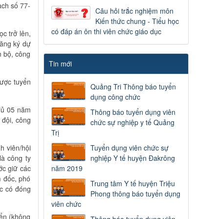
ạch số 77-
Câu hỏi trắc nghiệm môn
Kiến thức chung - Tiểu học
có đáp án ôn thi viên chức giáo dục
ọc trở lên,
đăng ký dự
n bộ, công
Tin mới
được tuyển
Quảng Tri Thông báo tuyển
dụng công chức
 đủ 05 năm
Thông báo tuyển dụng viên
 đội, công
chức sự nghiệp y tế Quảng
Trị
h viên/hội
Tuyển dụng viên chức sự
là công ty
nghiệp Y tế huyện Đakrông
ớc giữ các
năm 2019
m đốc, phó
Trung tâm Y tế huyện Triệu
ác có đóng
Phong thông báo tuyển dụng
viên chức
yển (không