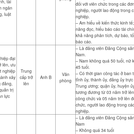
h, tài
đối với viên chức trong các đơn
h ngân
nghiệp, người lao động trong 
, luật
nghiệp.
– Am hiểu về kiến thức kinh tế
năng đọc, hiểu báo cáo tài chí
khả năng phân tích, dự báo, t
báo cáo.
– Là đảng viên Đảng Cộng sản
Nam.
hiệp đại
– Nam không quá 50 tuổi, nữ 
ở lên, ưu
45 tuổi.
ốt nghiệp
Trung
– Có thời gian công tác ở ban 
Văn
gành xây
cấp trở
Anh B
tỉnh ủy, thành ủy, đảng ủy trực
phòng
 đảng,
lên
Trung ương; quận ủy, huyện ủ
quản trị
tương đương từ 03 năm trở lên 
n lực
công chức và 05 năm trở lên đố
chức, người lao động trong cá
nghiệp.
– Là đảng viên Đảng Cộng sản
Nam
– Không quá 34 tuổi