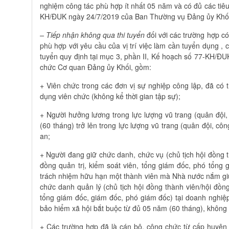
nghiệm công tác phù hợp ít nhất 05 năm và có đủ các tiêu
KH/ĐUK ngày 24/7/2019 của Ban Thường vụ Đảng ủy Khối 
–
Tiếp nhận không qua thi tuyển
đối với các trường hợp có 
phù hợp với yêu cầu của vị trí việc làm cần tuyển dụng ,
tuyển quy định tại mục 3, phần II, Kế hoạch số 77-KH/Đ
chức Cơ quan Đảng ủy Khối, gồm:
+ Viên chức trong các đơn vị sự nghiệp công lập, đã có t
dụng viên chức (không kể thời gian tập sự);
+ Người hưởng lương trong lực lượng vũ trang (quân đội,
(60 tháng) trở lên trong lực lượng vũ trang (quân đội, cô
an;
+ Người đang giữ chức danh, chức vụ (chủ tịch hội đồng th
đồng quản trị, kiểm soát viên, tổng giám đốc, phó tổng 
trách nhiệm hữu hạn một thành viên mà Nhà nước nắm giữ
chức danh quản lý (chủ tịch hội đồng thành viên/hội đồng
tổng giám đốc, giám đốc, phó giám đốc) tại doanh nghiệ
bảo hiểm xã hội bắt buộc từ đủ 05 năm (60 tháng), không k
+ Các trường hợp đã là cán bộ, công chức từ cấp huyện