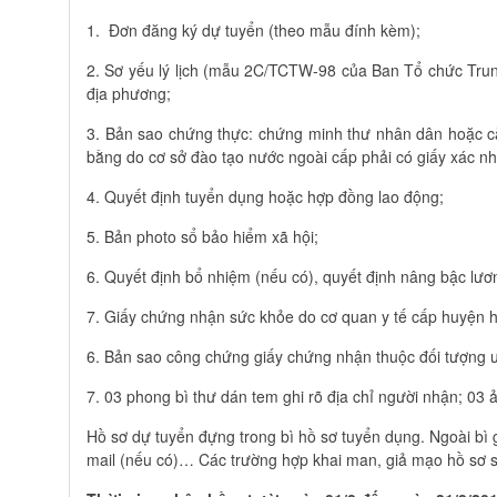
1. Đơn đăng ký dự tuyển (theo mẫu đính kèm);
2. Sơ yếu lý lịch (mẫu 2C/TCTW-98 của Ban Tổ chức Trun
địa phương;
3. Bản sao chứng thực: chứng minh thư nhân dân hoặc căn
bằng do cơ sở đào tạo nước ngoài cấp phải có giấy xác n
4. Quyết định tuyển dụng hoặc hợp đồng lao động;
5. Bản photo sổ bảo hiểm xã hội;
6. Quyết định bổ nhiệm (nếu có), quyết định nâng bậc lươ
7. Giấy chứng nhận sức khỏe do cơ quan y tế cấp huyện h
6. Bản sao công chứng giấy chứng nhận thuộc đối tượng ư
7. 03 phong bì thư dán tem ghi rõ địa chỉ người nhận; 03 
Hồ sơ dự tuyển đựng trong bì hồ sơ tuyển dụng. Ngoài bì ghi
mail (nếu có)… Các trường hợp khai man, giả mạo hồ sơ sẽ