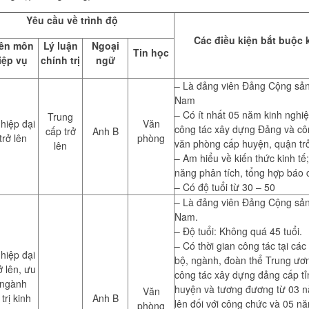
Yêu cầu về trình độ
Các điều kiện bắt buộc 
ên môn
Lý luận
Ngoại
Tin học
iệp vụ
chính trị
ngữ
– Là đảng viên Đảng Cộng sản
Nam
– Có ít nhất 05 năm kinh nghi
Trung
hiệp đại
Văn
công tác xây dựng Đảng và cô
cấp trở
Anh B
trở lên
phòng
văn phòng cấp huyện, quận trở
lên
– Am hiểu về kiến thức kinh tế
năng phân tích, tổng hợp báo 
– Có độ tuổi từ 30 – 50
– Là đảng viên Đảng Cộng sản
Nam.
– Độ tuổi: Không quá 45 tuổi.
– Có thời gian công tác tại cá
hiệp đại
bộ, ngành, đoàn thể Trung ươ
ở lên, ưu
công tác xây dựng đảng cấp tỉ
 ngành
huyện và tương đương từ 03 n
Văn
trị kinh
Anh B
lên đối với công chức và 05 nă
phòng