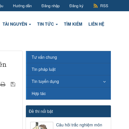
ệu
Hướng dẫn
Đăng nhập
Đăng ký
RSS
TÀI NGUYÊN
TIN TỨC
TÌM KIẾM
LIÊN HỆ
Tư vấn chung
iên
Tin pháp luật
Tin tuyển dụng
Hợp tác
Đề thi nổi bật
Câu hỏi trắc nghiệm môn