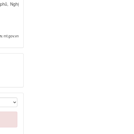
 phủ, Nghị
n:
mt.gov.vn