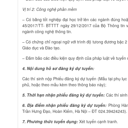
Vị trí 2: Công nghệ phần mềm
– Có bằng tốt nghiệp đại học trở lên các ngành đúng hoặ
45/2017/TT- BTTTT ngày 29/12/2017 của Bộ Thông tin v
ngành công nghệ thông tin.
– Có chứng chỉ ngoại ngữ với trình độ tưong đương bậc 
Giáo dục và Đào tạo.
– Đảm bảo các điều kiện quy định của pháp luật về tuyển 
4. Nội dung hồ sơ đăng ký dự tuyển:
Các thí sinh nộp Phiếu đăng ký dự tuyến (Mẫu tại phụ l
phủ, hoặc theo mẫu kèm theo thông báo này);
5. Thời hạn nhận phiếu đăng ký dự tuyển:
Các thí sinh
6. Địa điểm nhận phiếu đăng ký dự tuyển:
Phòng Hành
Trần Hưng Đạo, Hoàn Kiếm, Hà Nội – ĐT 024.39424243).
7. Phương thức tuyển dụng:
Xét tuyển cạnh tranh.