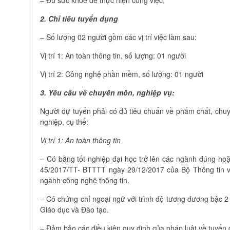
– Đủ sức khoẻ để thực hiện công việc;
2. Chỉ tiêu tuyển dụng
– Số lượng 02 người gồm các vị trí việc làm sau:
Vị trí 1: An toàn thông tin, số lượng: 01 người
Vị trí 2: Công nghệ phần mềm, số lượng: 01 người
3. Yêu cầu về chuyên môn, nghiệp vụ:
Người dự tuyển phải có đủ tiêu chuẩn về phẩm chất, chuy
nghiệp, cụ thể:
Vị trí 1: An toàn thông tin
– Có bằng tốt nghiệp đại học trở lên các ngành đúng hoặ
45/2017/TT- BTTTT ngày 29/12/2017 của Bộ Thông tin v
ngành công nghệ thông tin.
– Có chứng chỉ ngoại ngữ với trình độ tương đương bậc 
Giáo dục và Đào tạo.
– Đảm bảo các điều kiện quy định của pháp luật về tuyển 