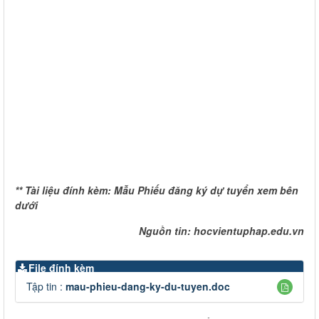
** Tài liệu đính kèm: Mẫu Phiếu đăng ký dự tuyển xem bên
dưới
Nguồn tin: hocvientuphap.edu.vn
File đính kèm
Tập tin :
mau-phieu-dang-ky-du-tuyen.doc